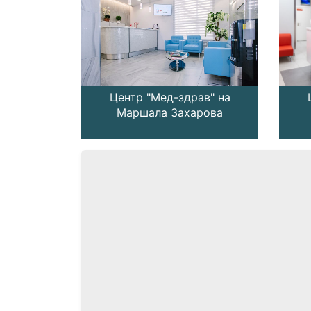
ав" на
Центр "Мед-здрав" на
ской
Маршала Захарова