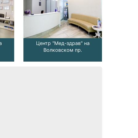
а
Центр "Мед-здрав" на
Центр 
Волковском пр.